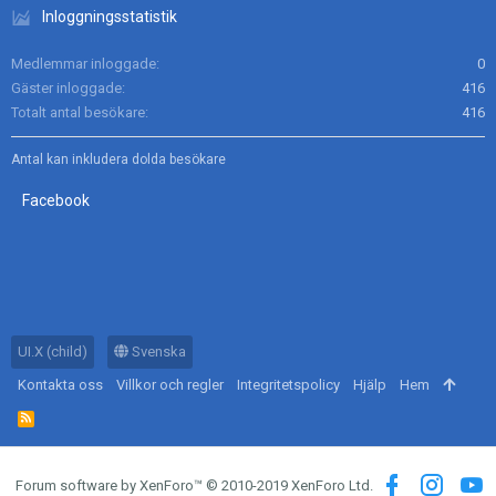
Inloggningsstatistik
Medlemmar inloggade
0
Gäster inloggade
416
Totalt antal besökare
416
Antal kan inkludera dolda besökare
Facebook
UI.X (child)
Svenska
Kontakta oss
Villkor och regler
Integritetspolicy
Hjälp
Hem
R
S
S
Forum software by XenForo™
© 2010-2019 XenForo Ltd.