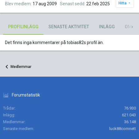
Hitta
Blev medlem
17 aug 2009
Senast sedd
22 feb 2025
PROFILINLÄGG
SENASTE AKTIVITET
INLÄGG
OM
Det finns inga kommentarer på tobias82s profil än.
Medlemmar
Forumstatistik
Trådar
76.930
Inlägg
621.043
Medlemmar
36.148
Senaste medlem
luck88comnett