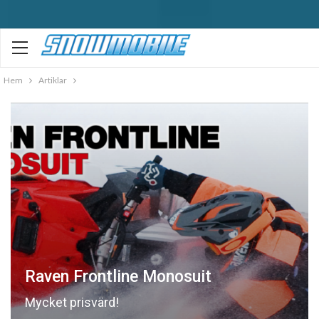
Hem
Artiklar
Raven Frontline Monosuit
Mycket prisvärd!