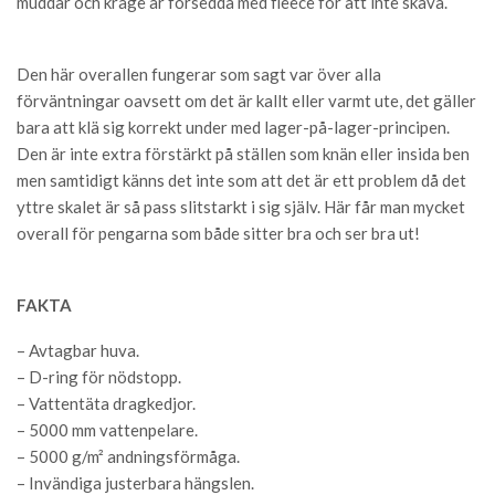
muddar och krage är försedda med fleece för att inte skava.
Den här overallen fungerar som sagt var över alla
förväntningar oavsett om det är kallt eller varmt ute, det gäller
bara att klä sig korrekt under med lager-på-lager-principen.
Den är inte extra förstärkt på ställen som knän eller insida ben
men samtidigt känns det inte som att det är ett problem då det
yttre skalet är så pass slitstarkt i sig själv. Här får man mycket
overall för pengarna som både sitter bra och ser bra ut!
FAKTA
– Avtagbar huva.
– D-ring för nödstopp.
– Vattentäta dragkedjor.
– 5000 mm vattenpelare.
– 5000 g/m² andningsförmåga.
– Invändiga justerbara hängslen.