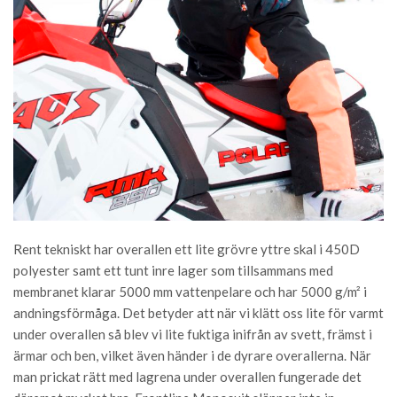
Rent tekniskt har overallen ett lite grövre yttre skal i 450D
polyester samt ett tunt inre lager som tillsammans med
membranet klarar 5000 mm vattenpelare och har 5000 g/m² i
andningsförmåga. Det betyder att när vi klätt oss lite för varmt
under overallen så blev vi lite fuktiga inifrån av svett, främst i
ärmar och ben, vilket även händer i de dyrare overallerna. När
man prickat rätt med lagrena under overallen fungerade det