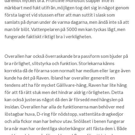
däremot mycket bra. Frontline Monosuit släpper inte in
märkbart med fukt utifrån, möjligen tog det sig in något genom
första lagret vid stussen efter att man suttit i slask som
samlats på dynan under de varma dagarna
,
men ändå inte så att
man blir blöt. Vattenpelaren på 5000 mm kan tyckas lågt, men
fungerade faktiskt riktigt bra i verkligheten.
Overallen har också överraskande bra passform som bjuder på
bra rörlighet, slitstyrka och funktion. Storlekarna känns
korrekta då de förarna som normalt har medium eller large även
kunde ha det på Raven. Ibland har overaller generellt en
tendens att ha för mycket Gällivare-häng, Raven har lite häng
för att få rätt stuk men det hindrar aldrig rörligheten. Detta
kan också justeras något då den är försedd med hängslen på
insidan. Overallen har alla de funktionerna man behöver med
löstagbar huva, D-ring för nödstopp, vattentäta dragkedjor
och alla fickor man har behov utav. Snölåset i benen fungerar
bra när man har ordentliga skoterkängor att fästa dem i. Både