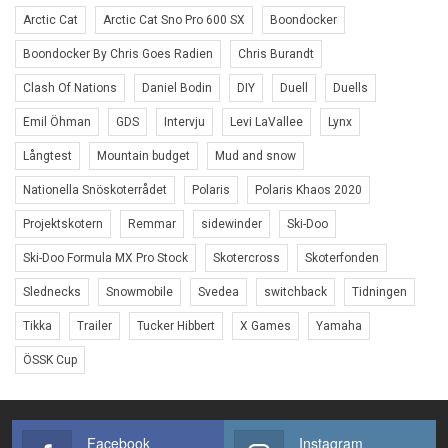
Arctic Cat
Arctic Cat Sno Pro 600 SX
Boondocker
Boondocker By Chris Goes Radien
Chris Burandt
Clash Of Nations
Daniel Bodin
DIY
Duell
Duells
Emil Öhman
GDS
Intervju
Levi LaVallee
Lynx
Långtest
Mountain budget
Mud and snow
Nationella Snöskoterrådet
Polaris
Polaris Khaos 2020
Projektskotern
Remmar
sidewinder
Ski-Doo
Ski-Doo Formula MX Pro Stock
Skotercross
Skoterfonden
Slednecks
Snowmobile
Svedea
switchback
Tidningen
Tikka
Trailer
Tucker Hibbert
X Games
Yamaha
ÖSSK Cup
Facebook
Instagram