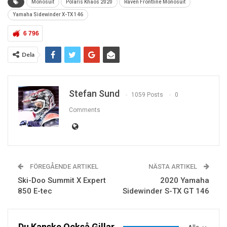
Monosuit
Polaris Khaos 2020
Raven Frontline Monosuit
Yamaha Sidewinder X-TX 146
6 796
Dela
Stefan Sund
1059 Posts
0
Comments
FÖREGÅENDE ARTIKEL
NÄSTA ARTIKEL
Ski-Doo Summit X Expert
2020 Yamaha
850 E-tec
Sidewinder S-TX GT 146
Du Kanske Också Gillar