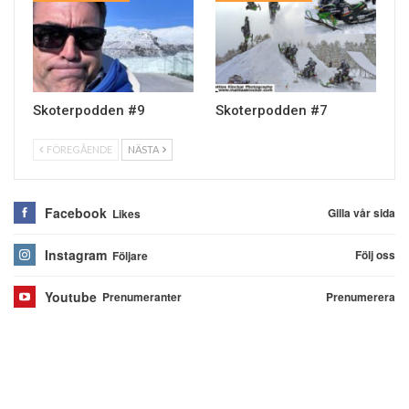
Skoterpodden #9
Skoterpodden #7
FÖREGÅENDE
NÄSTA
Facebook
Gilla vår sida
Likes
Instagram
Följ oss
Följare
Youtube
Prenumerera
Prenumeranter