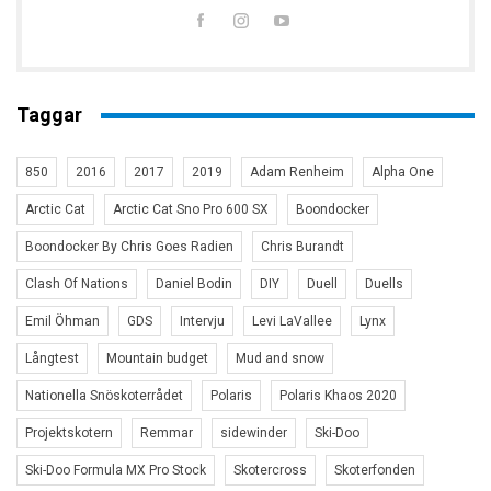
Taggar
850
2016
2017
2019
Adam Renheim
Alpha One
Arctic Cat
Arctic Cat Sno Pro 600 SX
Boondocker
Boondocker By Chris Goes Radien
Chris Burandt
Clash Of Nations
Daniel Bodin
DIY
Duell
Duells
Emil Öhman
GDS
Intervju
Levi LaVallee
Lynx
Långtest
Mountain budget
Mud and snow
Nationella Snöskoterrådet
Polaris
Polaris Khaos 2020
Projektskotern
Remmar
sidewinder
Ski-Doo
Ski-Doo Formula MX Pro Stock
Skotercross
Skoterfonden