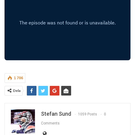
1 706
Dela
Stefan Sund
1059 Posts
0
Comments