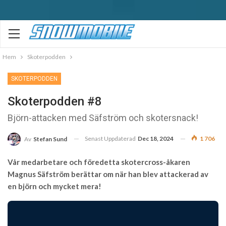
Hem
Skoterpodden
SKOTERPODDEN
Skoterpodden #8
Björn-attacken med Säfström och skotersnack!
Senast Uppdaterad
Dec 18, 2024
1 706
Av
Stefan Sund
Vår medarbetare och föredetta skotercross-åkaren
Magnus Säfström berättar om när han blev attackerad av
en björn och mycket mera!