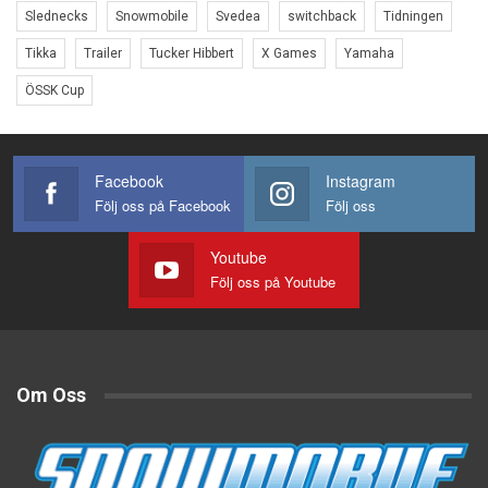
Slednecks
Snowmobile
Svedea
switchback
Tidningen
Tikka
Trailer
Tucker Hibbert
X Games
Yamaha
ÖSSK Cup
Facebook
Instagram
Följ oss på Facebook
Följ oss
Youtube
Följ oss på Youtube
Om Oss