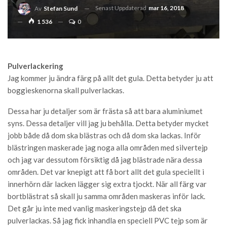
Senast Uppdaterad
mar 16, 2018
Av
Stefan Sund
1 536
0
Pulverlackering
Jag kommer ju ändra färg på allt det gula. Detta betyder ju att
boggieskenorna skall pulverlackas.
Dessa har ju detaljer som är frästa så att bara aluminiumet
syns. Dessa detaljer vill jag ju behålla. Detta betyder mycket
jobb både då dom ska blästras och då dom ska lackas. Inför
blästringen maskerade jag noga alla områden med silvertejp
och jag var dessutom försiktig då jag blästrade nära dessa
områden. Det var knepigt att få bort allt det gula speciellt i
innerhörn där lacken lägger sig extra tjockt. När all färg var
bortblästrat så skall ju samma områden maskeras inför lack.
Det går ju inte med vanlig maskeringstejp då det ska
pulverlackas. Så jag fick inhandla en speciell PVC tejp som är