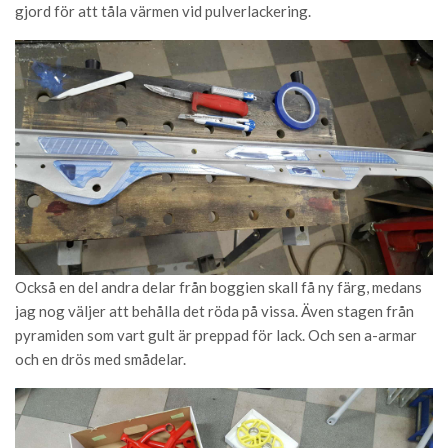
gjord för att tåla värmen vid pulverlackering.
Också en del andra delar från boggien skall få ny färg, medans
jag nog väljer att behålla det röda på vissa. Även stagen från
pyramiden som vart gult är preppad för lack. Och sen a-armar
och en drös med smådelar.