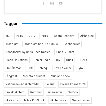
Taggar
850
2016
2017
2019
Adam Renheim
Alpha One
Arctic Cat
Arctic Cat Sno Pro 600 SX
Boondocker
Boondocker By Chris Goes Radien
Chris Burandt
Clash Of Nations
Daniel Bodin
DIY
Duell
Duells
Emil Öhman
GDS
Intervju
Levi LaVallee
Lynx
Långtest
Mountain budget
Mud and snow
Nationella Snöskoterrådet
Polaris
Polaris Khaos 2020
Projektskotern
Remmar
sidewinder
Ski-Doo
Ski-Doo Formula MX Pro Stock
Skotercross
Skoterfonden