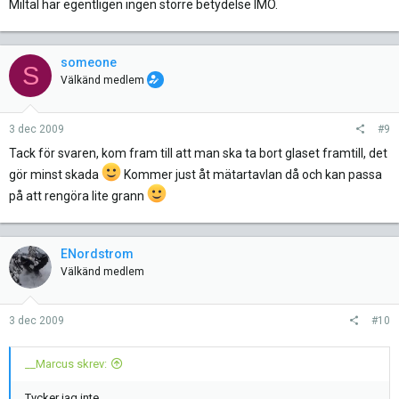
Miltal har egentligen ingen större betydelse IMO.
someone
S
Välkänd medlem
3 dec 2009
#9
Tack för svaren, kom fram till att man ska ta bort glaset framtill, det
gör minst skada
Kommer just åt mätartavlan då och kan passa
på att rengöra lite grann
ENordstrom
Välkänd medlem
3 dec 2009
#10
__Marcus skrev:
Tycker jag inte.