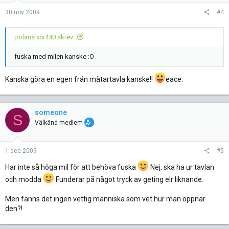
30 nov 2009
#4
pölaris xcr440 skrev:
fuska med milen kanske :O
Kanska göra en egen frän mätartavla kanske!!
eace:
someone
S
Välkänd medlem
1 dec 2009
#5
Har inte så höga mil för att behöva fuska
Nej, ska ha ur tavlan
och modda
Funderar på något tryck av geting elr liknande.
Men fanns det ingen vettig människa som vet hur man öppnar
den?!