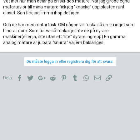
Vet inet hur man delar på en ski-doo mätare. När jag gjrode egna
mätartavlor till mina mätare fick jag "knäcka" upp plasten runt
glaset. Sen fick jag limma ihop det igen.
Och de här med mätarfusk. OM någon vill fuska så äre ju inget som
hindrar dom. Som tur va så funkar ju inte de på nyrare
maskiner(eller ja, inte utan ett "lite" dyrare ingrepp) En gammal
analog mätare är ju bara "snurra" vajjern baklänges.
Du måste logga in eller registrera dig för att svara.
Facebook
Twitter
Google+
Reddit
Pinterest
Tumblr
WhatsApp
E-post
Länk
Dela: