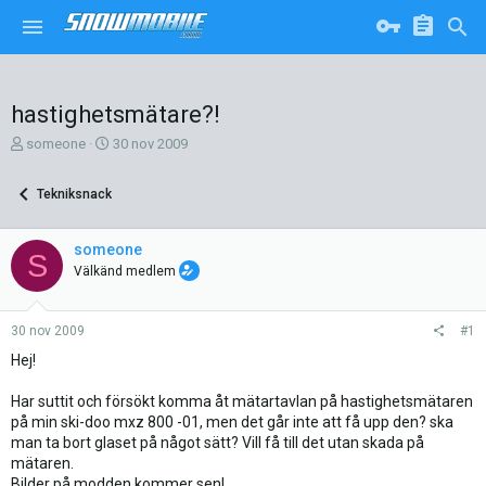
hastighetsmätare?!
T
S
someone
30 nov 2009
r
t
å
a
Tekniksnack
d
r
s
t
k
d
someone
S
a
a
Välkänd medlem
p
t
a
u
r
m
30 nov 2009
#1
e
Hej!
Har suttit och försökt komma åt mätartavlan på hastighetsmätaren
på min ski-doo mxz 800 -01, men det går inte att få upp den? ska
man ta bort glaset på något sätt? Vill få till det utan skada på
mätaren.
Bilder på modden kommer sen!