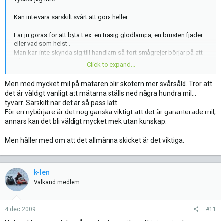
Kan inte vara särskilt svårt att göra heller.
Lär ju göras för att byta t ex. en trasig glödlampa, en brusten fjäder
eller vad som helst .
Man kan inte skynda sig till handlarn så fort smågrejer börjar på att
gå sönder, eller om man som i detta fallet vill byta mätartavla, etc.
Click to expand...
Det här med nedställda mil tror jag är ganska överskattat, Ser du en
Men med mycket mil på mätaren blir skotern mer svårsåld. Tror att
skoter som är i fint skick så spelar det ingen roll vad det står på
det är väldigt vanligt att mätarna ställs ned några hundra mil...
mätaren.
tyvärr. Särskilt när det är så pass lätt.
För en nybörjare är det nog ganska viktigt att det är garanterade mil,
Även en skoter som gått 50 mil kan ju se förjävlig ut.
annars kan det bli väldigt mycket mek utan kunskap.
Miltal har egentligen ingen större betydelse IMO.
Men håller med om att det allmänna skicket är det viktiga.
k-len
Välkänd medlem
4 dec 2009
#11