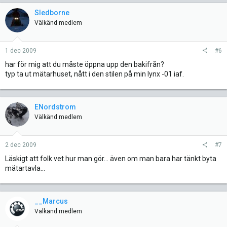
Sledborne
Välkänd medlem
1 dec 2009
#6
har för mig att du måste öppna upp den bakifrån?
typ ta ut mätarhuset, nått i den stilen på min lynx -01 iaf.
ENordstrom
Välkänd medlem
2 dec 2009
#7
Läskigt att folk vet hur man gör... även om man bara har tänkt byta
mätartavla...
__Marcus
Välkänd medlem