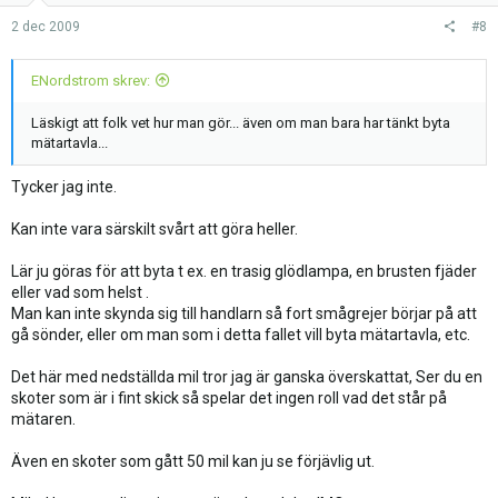
2 dec 2009
#8
ENordstrom skrev:
Läskigt att folk vet hur man gör... även om man bara har tänkt byta
mätartavla...
Tycker jag inte.
Kan inte vara särskilt svårt att göra heller.
Lär ju göras för att byta t ex. en trasig glödlampa, en brusten fjäder
eller vad som helst .
Man kan inte skynda sig till handlarn så fort smågrejer börjar på att
gå sönder, eller om man som i detta fallet vill byta mätartavla, etc.
Det här med nedställda mil tror jag är ganska överskattat, Ser du en
skoter som är i fint skick så spelar det ingen roll vad det står på
mätaren.
Även en skoter som gått 50 mil kan ju se förjävlig ut.