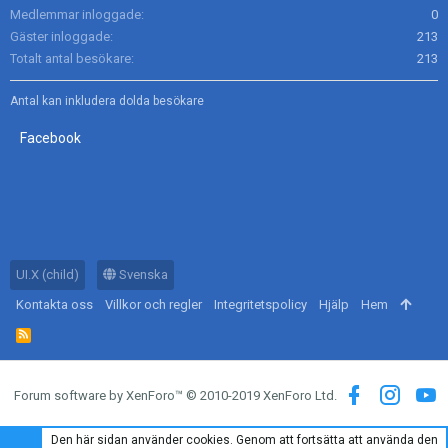
Medlemmar inloggade
0
Gäster inloggade
213
Totalt antal besökare
213
Antal kan inkludera dolda besökare
Facebook
UI.X (child)
Svenska
Kontakta oss
Villkor och regler
Integritetspolicy
Hjälp
Hem
R
S
S
Forum software by XenForo™
© 2010-2019 XenForo Ltd.
Den här sidan använder cookies. Genom att fortsätta att använda den