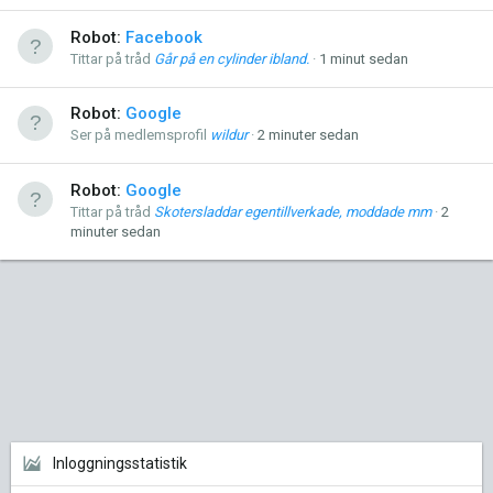
Robot:
Facebook
Tittar på tråd
Går på en cylinder ibland.
1 minut sedan
Robot:
Google
Ser på medlemsprofil
wildur
2 minuter sedan
Robot:
Google
Tittar på tråd
Skotersladdar egentillverkade, moddade mm
2
minuter sedan
Inloggningsstatistik